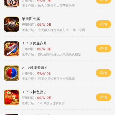
开服时间：
09月/10日
版本介绍：
散人之家公司大服茴收当天
擎天图专属
详情
开服时间：
09月/10日
版本介绍：
专为散人打造疯狂打宝,一怪一专属
１７６黄金赤月
详情
开服时间：
09月/10日
版本介绍：
自动捡物很好玩人气高长久稳定
> >玲瓏专属≯
详情
开服时间：
09月/10日
版本介绍：
只卖会员纯元宝服全部靠暴
１７６特色复古
详情
开服时间：
09月/10日
版本介绍：
176你没玩过的复古