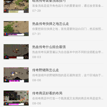
暗黑传奇装备洗练技巧
装备洗练是提升角色战斗力的重要途径，通过改变装备的词条属性，可以显著增强角色的输出或生存能力。洗练通常需要在铁匠铺进行，消耗特定材料如暗能精华或洗练石，每次洗练会
07-29
热血传奇抉择之地怎么走
你要想前往抉择之地，首先需要到达白日门，然后按照特定路线前进。到了白日门打开地图，找到赤月峡谷东入口，这是进入赤月峡谷区域的第一步。进入赤月峡谷东入口后，你会到达
07-31
热血传奇什么组合最强
热血传奇玩家普遍认为合击版本中的不同职业搭配会带来截然不同的游戏体验。在诸多组合中，道士与道士的道道组合以其爆发性合击技能而备受关注。该组合具备在短时间内输出巨额
08-03
传奇野猪阵怎么走
传奇游戏中的野猪阵指的是石墓阵迷宫，这个区域由于聚集了大量红野猪、黑野猪和白野猪而得名，想要成功穿越这个迷宫需要掌握正确的行走路径。野猪阵的入口通常位于石墓五层，
08-06
传奇商店好看的布局
在传奇商店中打造一个既美观又实用的商店布局是提升游戏体验的重要环节，一个精心设计的布局不仅能吸引更多顾客光临，还能优化商品展示和店员的工作效率，店铺的初始状态通常
08-06