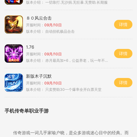
版本介绍：
一切靠打.无沙捐.无狂暴.无赞助.长期服
８０风云合击
详情
开服时间：
09月/10日
版本介绍：
自动挂机极品合击
1.76
详情
开服时间：
09月/10日
版本介绍：
赤月最高加+6，公益养老，玩一年不腻，屠龙
新版木子沉默
详情
开服时间：
09月/10日
版本介绍：
只卖赞助30一个爆率全开白票天堂
手机传奇单职业手游
传奇游戏一词几乎家喻户晓，是众多游戏迷心目中的经典。而