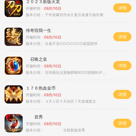
２０２３新版火龙
详情
开服时间：
09月/10日
版本介绍：
千件首爆百件永久复古攻速只做长期
传奇毁我一生
详情
开服时间：
09月/10日
版本介绍：
分逼不充○○○○○○○就是陪伴
召唤之皇
详情
开服时间：
09月/10日
版本介绍：
无等级玩法宠物群殴BOSS技能BUFF铭文B
１７６热血金币
详情
开服时间：
09月/10日
版本介绍：
３天１区５天合区７天攻城复古
首秀
详情
开服时间：
09月/10日
版本介绍：
古怪新版首秀