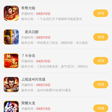
帝尊大陆
详情
开服时间：
09月/10日
版本介绍：
一个会员打天下谁都有可能是黑马
老兵沉默
详情
开服时间：
09月/10日
版本介绍：
特色复古三职业，精致内容，长久稳定
７６合击
详情
开服时间：
09月/10日
版本介绍：
三职业召唤圣兽，真气无CD，5秒烈火
上线送400充值
详情
开服时间：
09月/10日
版本介绍：
送400路费10全满10通关
荣耀火龙
详情
开服时间：
09月/10日