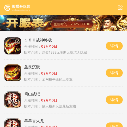
更新时间：2025-09-10
１８０战神终极
详情
开服时间：
09月/10日
版本介绍：
沙奖1888无赞助无暗坑无隐藏
圣灵沉默
详情
开服时间：
09月/10日
版本介绍：
全网最牛逼的三职业
蜀山战纪
详情
开服时间：
09月/10日
版本介绍：
散人最新玩法最新宠物
串串香火龙
详情