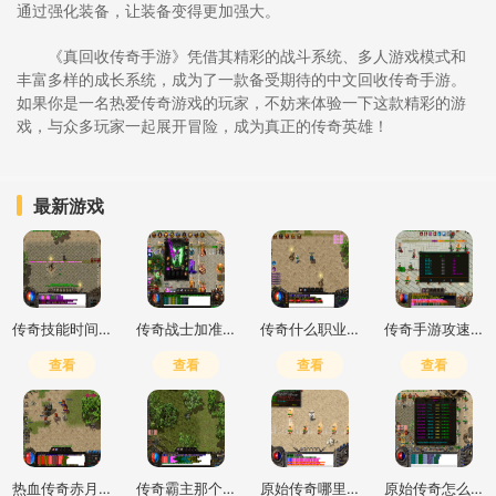
通过强化装备，让装备变得更加强大。
《真回收传奇手游》凭借其精彩的战斗系统、多人游戏模式和
丰富多样的成长系统，成为了一款备受期待的中文回收传奇手游。
如果你是一名热爱传奇游戏的玩家，不妨来体验一下这款精彩的游
戏，与众多玩家一起展开冒险，成为真正的传奇英雄！
最新游戏
传奇技能时间cd怎么调
传奇战士加准确还是躲避
传奇什么职业输出高一点的
传奇手游攻速加倍什么意思
查看
查看
查看
查看
热血传奇赤月峡谷二层去三层怎么走
传奇霸主那个职业好玩
原始传奇哪里打钱快一点
原始传奇怎么打高爆最简单