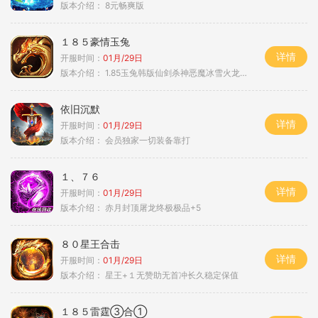
版本介绍：
8元畅爽版
１８５豪情玉兔
详情
开服时间：
01月/29日
版本介绍：
1.85玉兔韩版仙剑杀神恶魔冰雪火龙神器专属
依旧沉默
详情
开服时间：
01月/29日
版本介绍：
会员独家一切装备靠打
１、７６
详情
开服时间：
01月/29日
版本介绍：
赤月封顶屠龙终极极品+5
８０星王合击
详情
开服时间：
01月/29日
版本介绍：
星王+１无赞助无首冲长久稳定保值
１８５雷霆③合①