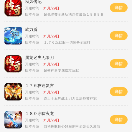
秋风传纪
详情
开服时间：
01月/29日
版本介绍：
超低消费全新玩法沙奖最高１８８８８
武力盾
详情
开服时间：
01月/29日
版本介绍：
１.７６沉默服一切装备全靠打
屠龙迷失无限刀
详情
开服时间：
01月/29日
版本介绍：
超变神器专属倍攻沉默
１７６攻速复古
详情
开服时间：
01月/29日
版本介绍：
道士十五狗战士刀刀毒法师带神宠
１８０冰啸火龙
详情
开服时间：
01月/29日
版本介绍：
自动捡取良心好服剑甲全爆长久激情