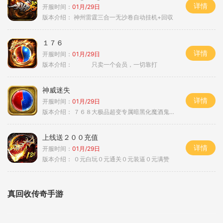
详情
开服时间：
01月/29日
版本介绍：
神州雷霆三合一无沙卷自动挂机+回収
１７６
详情
开服时间：
01月/29日
版本介绍：
只卖一个会员，一切靠打
神威迷失
详情
开服时间：
01月/29日
版本介绍：
７６８大极品超变专属暗黑化魔酒鬼微变合击火
上线送２００充值
详情
开服时间：
01月/29日
版本介绍：
０元白玩０元通关０元装逼０元满赞
真回收传奇手游