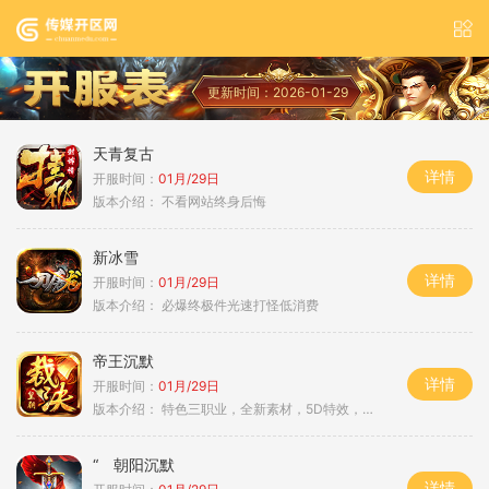
更新时间：2026-01-29
天青复古
详情
开服时间：
01月/29日
版本介绍：
不看网站终身后悔
新冰雪
详情
开服时间：
01月/29日
版本介绍：
必爆终极件光速打怪低消费
帝王沉默
详情
开服时间：
01月/29日
版本介绍：
特色三职业，全新素材，5D特效，不卡图
“ 朝阳沉默
详情