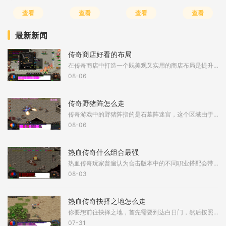
查看
查看
查看
查看
最新新闻
传奇商店好看的布局
在传奇商店中打造一个既美观又实用的商店布局是提升游戏体验的重要环节，一个精心设计的布局不仅能吸引更多顾客光临，还能优化商品展示和店员的工作效率，店铺的初始状态通常
08-06
传奇野猪阵怎么走
传奇游戏中的野猪阵指的是石墓阵迷宫，这个区域由于聚集了大量红野猪、黑野猪和白野猪而得名，想要成功穿越这个迷宫需要掌握正确的行走路径。野猪阵的入口通常位于石墓五层，
08-06
热血传奇什么组合最强
热血传奇玩家普遍认为合击版本中的不同职业搭配会带来截然不同的游戏体验。在诸多组合中，道士与道士的道道组合以其爆发性合击技能而备受关注。该组合具备在短时间内输出巨额
08-03
热血传奇抉择之地怎么走
你要想前往抉择之地，首先需要到达白日门，然后按照特定路线前进。到了白日门打开地图，找到赤月峡谷东入口，这是进入赤月峡谷区域的第一步。进入赤月峡谷东入口后，你会到达
07-31