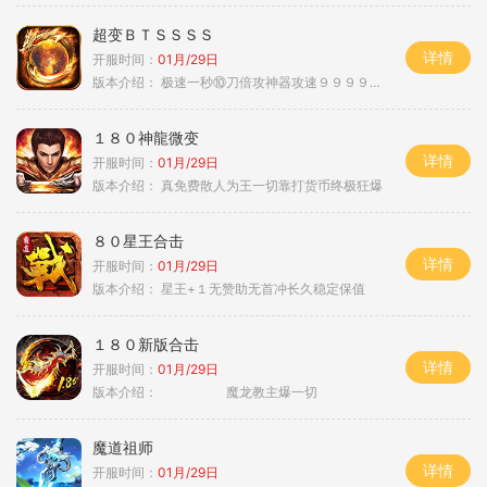
超变ＢＴＳＳＳＳ
详情
开服时间：
01月/29日
版本介绍：
极速一秒⑩刀倍攻神器攻速９９９９①挑
１８０神龍微变
详情
开服时间：
01月/29日
版本介绍：
真免费散人为王一切靠打货币终极狂爆
８０星王合击
详情
开服时间：
01月/29日
版本介绍：
星王+１无赞助无首冲长久稳定保值
１８０新版合击
详情
开服时间：
01月/29日
版本介绍：
魔龙教主爆一切
魔道祖师
详情
开服时间：
01月/29日