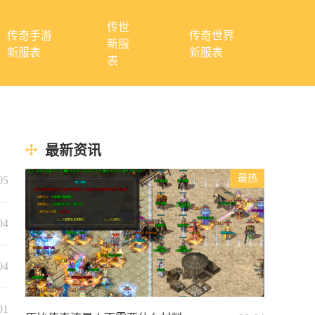
传世
传奇手游
传奇世界
新服
新服表
新服表
表
最新资讯
05
04
04
01