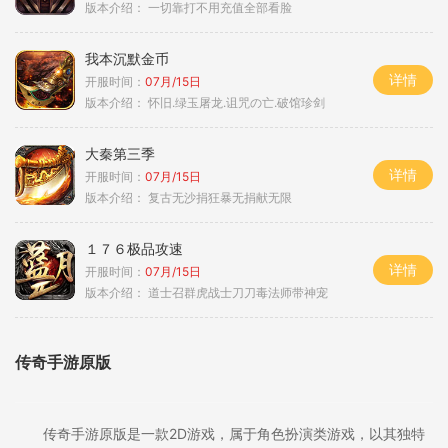
版本介绍：
一切靠打不用充值全部看脸
我本沉默金币
详情
开服时间：
07月/15日
版本介绍：
怀旧.绿玉屠龙.诅咒の亡.破馆珍剑
大秦第三季
详情
开服时间：
07月/15日
版本介绍：
复古无沙捐狂暴无捐献无限
１７６极品攻速
详情
开服时间：
07月/15日
版本介绍：
道士召群虎战士刀刀毒法师带神宠
传奇手游原版
传奇手游原版是一款2D游戏，属于角色扮演类游戏，以其独特