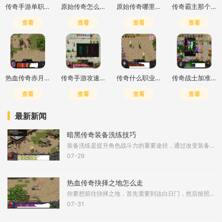
传奇手游单职业打金推荐
原始传奇怎么打高爆最简单
原始传奇哪里打钱快一点
传奇霸主那个职业好玩
查看
查看
查看
查看
热血传奇赤月峡谷二层去三层怎么走
传奇手游攻速加倍什么意思
传奇什么职业输出高一点的
传奇战士加准确还是躲避
查看
查看
查看
查看
最新新闻
暗黑传奇装备洗练技巧
装备洗练是提升角色战斗力的重要途径，通过改变装备的词条属性，可以显著增强角色的输出或生存能力。洗练通常需要在铁匠铺进行，消耗特定材料如暗能精华或洗练石，每次洗练会
07-29
热血传奇抉择之地怎么走
你要想前往抉择之地，首先需要到达白日门，然后按照特定路线前进。到了白日门打开地图，找到赤月峡谷东入口，这是进入赤月峡谷区域的第一步。进入赤月峡谷东入口后，你会到达
07-31