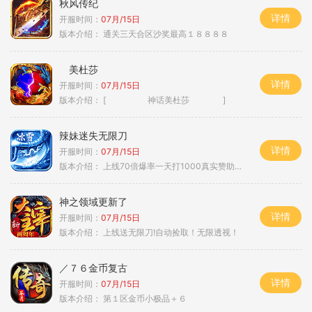
秋风传纪
详情
开服时间：
07月/15日
版本介绍：
通关三天合区沙奖最高１８８８８
美杜莎
详情
开服时间：
07月/15日
版本介绍：
[ 神话美杜莎 ]
辣妹迷失无限刀
详情
开服时间：
07月/15日
版本介绍：
上线70倍爆率一天打1000真实赞助一夜终
神之领域更新了
详情
开服时间：
07月/15日
版本介绍：
上线送无限刀!自动捡取！无限透视！
／７６金币复古
详情
开服时间：
07月/15日
版本介绍：
第１区金币小极品＋６