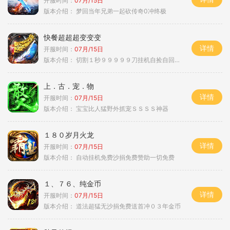
开服时间：
07月/15日
版本介绍：
梦回当年兄弟一起砍传奇0冲终极
快餐超超超变变变
详情
开服时间：
07月/15日
版本介绍：
切割１秒９９９９９刀挂机自捡自回０血不
上．古．宠．物
详情
开服时间：
07月/15日
版本介绍：
宝宝比人猛野外抓宠ＳＳＳＳ神器
１８０岁月火龙
详情
开服时间：
07月/15日
版本介绍：
自动挂机免费沙捐免费赞助一切免费
１、７６、纯金币
详情
开服时间：
07月/15日
版本介绍：
道法超猛无沙捐免费送首冲０３年金币