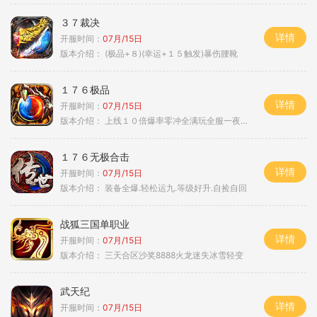
３７裁决
详情
开服时间：
07月/15日
版本介绍：
(极品+８)(幸运+１５触发)暴伤腰靴
１７６极品
详情
开服时间：
07月/15日
版本介绍：
上线１０倍爆率零冲全满玩全服一夜终极
１７６无极合击
详情
开服时间：
07月/15日
版本介绍：
装备全爆.轻松运九.等级好升.自捡自回
战狐三国单职业
详情
开服时间：
07月/15日
版本介绍：
三天合区沙奖8888火龙迷失冰雪轻变
武天纪
详情
开服时间：
07月/15日