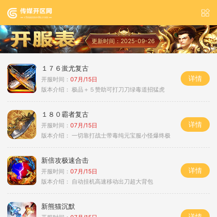
更新时间：2025-09-26
１７６蚩尤复古
详情
开服时间：
07月/15日
版本介绍：
极品＋５赞助可打刀刀绿毒道招猛虎
１８０霸者复古
详情
开服时间：
07月/15日
版本介绍：
一切靠打战士带毒纯元宝服小怪爆终极
新倍攻极速合击
详情
开服时间：
07月/15日
版本介绍：
自动挂机高速移动出刀超大背包
新熊猫沉默
详情