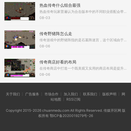
热血传奇什么组合最强
热血传奇玩家普遍认为合击版本中的不同职业搭配会带来截然不同的游戏体验。在诸多组合中，道士与道士的道道组合以其爆发性合击技能而备受关注。该组合具备在短时间内输出巨额
08-03
传奇野猪阵怎么走
传奇游戏中的野猪阵指的是石墓阵迷宫，这个区域由于聚集了大量红野猪、黑野猪和白野猪而得名，想要成功穿越这个迷宫需要掌握正确的行走路径。野猪阵的入口通常位于石墓五层，
08-06
传奇商店好看的布局
在传奇商店中打造一个既美观又实用的商店布局是提升游戏体验的重要环节，一个精心设计的布局不仅能吸引更多顾客光临，还能优化商品展示和店员的工作效率，店铺的初始状态通常
08-06
关于我们 ┊ 广告服务 ┊ 市场合作 ┊ 加入我们 ┊ 联系我们 ┊ 版权声明 ┊ 网
站地图 ┊ RSS订阅
Copyright 2015-2026 chuanmedu.com All Rights Reserved. 传媒开区网 版
权所有
鄂ICP备2020019279号-26