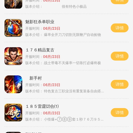
开服时间：
06月/23日
版本介绍：
很有特色小极品
魅影狂杀单职业
详情
开服时间：
06月/23日
版本介绍：
爆率全开刀刀切割无限鞭尸自动捡物
１７６精品复古
详情
开服时间：
06月/23日
版本介绍：
战士带毒不关爆率一切靠打必爆终极
新手村
详情
开服时间：
06月/23日
版本介绍：
特色复古三职业没有重复装备自由搭配私
１８５雷霆⑵合⑴
详情
开服时间：
06月/23日
版本介绍：
小怪爆+⑦⑧⑨套１秒７６刀９５范围捡