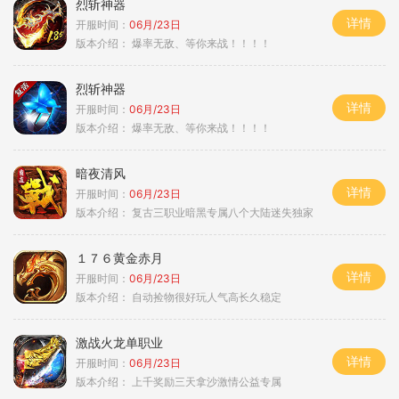
烈斩神器
详情
开服时间：
06月/23日
版本介绍：
爆率无敌、等你来战！！！！
烈斩神器
详情
开服时间：
06月/23日
版本介绍：
爆率无敌、等你来战！！！！
暗夜清风
详情
开服时间：
06月/23日
版本介绍：
复古三职业暗黑专属八个大陆迷失独家
１７６黄金赤月
详情
开服时间：
06月/23日
版本介绍：
自动捡物很好玩人气高长久稳定
激战火龙单职业
详情
开服时间：
06月/23日
版本介绍：
上千奖励三天拿沙激情公益专属