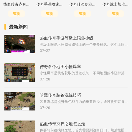
热血传奇赤月峡谷二层去三层怎么走
传奇手游攻速加倍什么意思
传奇什么职业输出高一点的
传奇战士加准确还是躲避
查看
查看
查看
查看
最新新闻
热血传奇手游等级上限多少级
等级上限是玩家成长路径上的一个重要概念。这个上限代表着角色在当前版本能够达到的最高等级，达到该等级后玩家将无法通过常规方式继续获取经验值提升等级。了解等级上限有助
07-27
传奇各个地图小怪爆率
小怪爆率是装备获取的基础机制，不同地图的小怪掉落概率存在明显差异。游戏设计者通过平衡各区域的小怪爆率来维持游戏生态，使得玩家需要根据自身实力和需求选择合适的地图进
07-28
暗黑传奇装备洗练技巧
装备洗练是提升角色战斗力的重要途径，通过改变装备的词条属性，可以显著增强角色的输出或生存能力。洗练通常需要在铁匠铺进行，消耗特定材料如暗能精华或洗练石，每次洗练会
07-29
热血传奇抉择之地怎么走
你要想前往抉择之地，首先需要到达白日门，然后按照特定路线前进。到了白日门打开地图，找到赤月峡谷东入口，这是进入赤月峡谷区域的第一步。进入赤月峡谷东入口后，你会到达