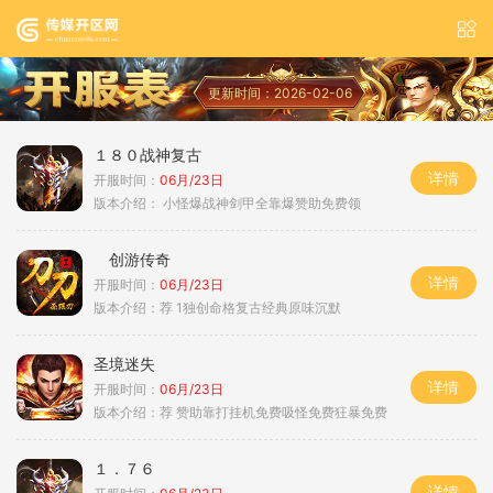
更新时间：2026-02-06
１８０战神复古
详情
开服时间：
06月/23日
版本介绍：
小怪爆战神剑甲全靠爆赞助免费领
创游传奇
详情
开服时间：
06月/23日
版本介绍：
荐 1独创命格复古经典原味沉默
圣境迷失
详情
开服时间：
06月/23日
版本介绍：
荐 赞助靠打挂机免费吸怪免费狂暴免费
１．７６
详情