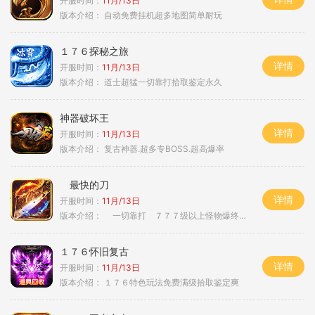
开服时间：
11月/13日
版本介绍：
自动免费挂机超多地图简单耐玩
１７６探秘之旅
详情
开服时间：
11月/13日
版本介绍：
道士超猛一切靠打拾取鉴定永久
神器破坏王
详情
开服时间：
11月/13日
版本介绍：
复古神器.超多专BOSS.超高爆率
最快的刀
详情
开服时间：
11月/13日
版本介绍：
一切靠打 ７７７级以上怪物爆终极
１７６怀旧复古
详情
开服时间：
11月/13日
版本介绍：
１７６特色玩法免费满级拾取鉴定爽