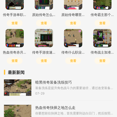
传奇手游单职业打金推荐
原始传奇怎么打高爆最简单
原始传奇哪里打钱快一点
传奇霸主那个职业好玩
查看
查看
查看
查看
热血传奇赤月峡谷二层去三层怎么走
传奇手游攻速加倍什么意思
传奇什么职业输出高一点的
传奇战士加准确还是躲避
查看
查看
查看
查看
最新新闻
暗黑传奇装备洗练技巧
装备洗练是提升角色战斗力的重要途径，通过改变装备的词条属性，可以显著增强角色的输出或生存能力。洗练通常需要在铁匠铺进行，消耗特定材料如暗能精华或洗练石，每次洗练会
07-29
热血传奇抉择之地怎么走
你要想前往抉择之地，首先需要到达白日门，然后按照特定路线前进。到了白日门打开地图，找到赤月峡谷东入口，这是进入赤月峡谷区域的第一步。进入赤月峡谷东入口后，你会到达