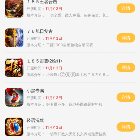
１８５王者合击
详情
开服时间：
11月/13日
版本介绍：
一切全爆、散人称霸、装备保值、长期耐玩
７６旭日复古
详情
开服时间：
11月/13日
版本介绍：
日赚1000自动捡物自动回収
１８５雷霆⑵合⑴
详情
开服时间：
11月/13日
版本介绍：
小怪爆+⑦⑧⑨套１秒７６刀９５范围捡
小黑专属
详情
开服时间：
11月/13日
版本介绍：
好专属不多，貌似外面都是材料服
轻语沉默
详情
开服时间：
11月/13日
版本介绍：
一切靠打散人天堂长久养老免费挂机