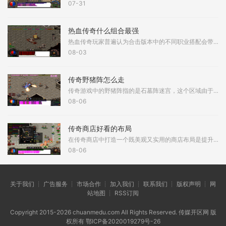
07-31
热血传奇什么组合最强
热血传奇玩家普遍认为合击版本中的不同职业搭配会带来截然不同的游戏体验。在诸多组合中，道士与道士的道道组合以其爆发性合击技能而备受关注。该组合具备在短时间内输出巨额
08-03
传奇野猪阵怎么走
传奇游戏中的野猪阵指的是石墓阵迷宫，这个区域由于聚集了大量红野猪、黑野猪和白野猪而得名，想要成功穿越这个迷宫需要掌握正确的行走路径。野猪阵的入口通常位于石墓五层，
08-06
传奇商店好看的布局
在传奇商店中打造一个既美观又实用的商店布局是提升游戏体验的重要环节，一个精心设计的布局不仅能吸引更多顾客光临，还能优化商品展示和店员的工作效率，店铺的初始状态通常
08-06
关于我们 ┊ 广告服务 ┊ 市场合作 ┊ 加入我们 ┊ 联系我们 ┊ 版权声明 ┊ 网
站地图 ┊ RSS订阅
Copyright 2015-2026 chuanmedu.com All Rights Reserved. 传媒开区网 版
权所有
鄂ICP备2020019279号-26