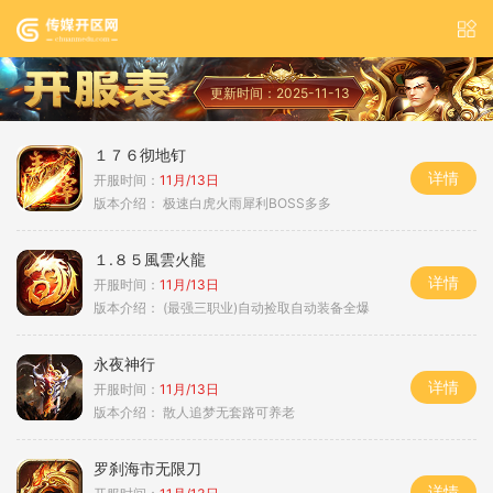
更新时间：2025-11-13
１７６彻地钉
详情
开服时间：
11月/13日
版本介绍：
极速白虎火雨犀利BOSS多多
１.８５風雲火龍
详情
开服时间：
11月/13日
版本介绍：
(最强三职业)自动捡取自动装备全爆
永夜神行
详情
开服时间：
11月/13日
版本介绍：
散人追梦无套路可养老
罗刹海市无限刀
详情