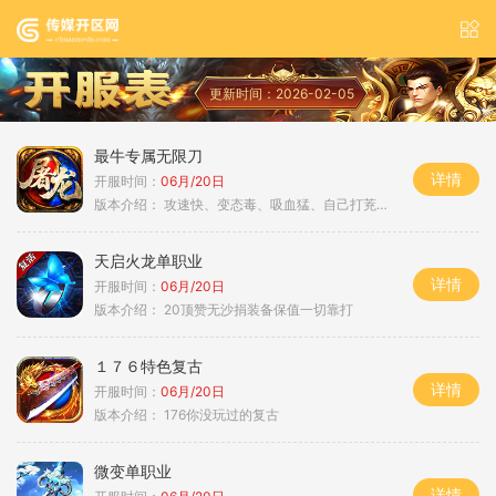
更新时间：2026-02-05
最牛专属无限刀
详情
开服时间：
06月/20日
版本介绍：
攻速快、变态毒、吸血猛、自己打茺值玩
天启火龙单职业
详情
开服时间：
06月/20日
版本介绍：
20顶赞无沙捐装备保值一切靠打
１７６特色复古
详情
开服时间：
06月/20日
版本介绍：
176你没玩过的复古
微变单职业
详情