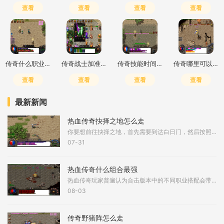
查看
查看
查看
查看
传奇什么职业输出高一点的
传奇战士加准确还是躲避
传奇技能时间cd怎么调
传奇哪里可以买药
查看
查看
查看
查看
最新新闻
热血传奇抉择之地怎么走
你要想前往抉择之地，首先需要到达白日门，然后按照特定路线前进。到了白日门打开地图，找到赤月峡谷东入口，这是进入赤月峡谷区域的第一步。进入赤月峡谷东入口后，你会到达
07-31
热血传奇什么组合最强
热血传奇玩家普遍认为合击版本中的不同职业搭配会带来截然不同的游戏体验。在诸多组合中，道士与道士的道道组合以其爆发性合击技能而备受关注。该组合具备在短时间内输出巨额
08-03
传奇野猪阵怎么走