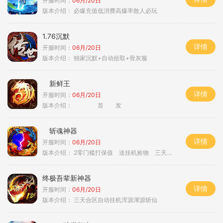
开服时间：
06月/20日
版本介绍：
必爆充值低消费高爆率散人必玩
1.76沉默
详情
开服时间：
06月/20日
版本介绍：
独家沉默+自动拾取+骨灰服
新鲜王
详情
开服时间：
06月/20日
版本介绍：
首 发
斩魂神器
详情
开服时间：
06月/20日
版本介绍：
2零门槛打保值 送挂机捡物 三天合区
终极吾辈新神器
详情
开服时间：
06月/20日
版本介绍：
三天合区自动挂机浑源渾源斩仙