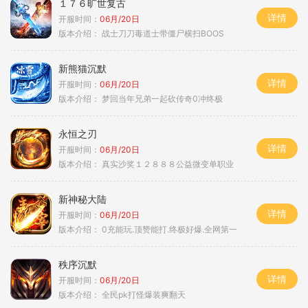
１７６旷世复古
详情
开服时间：
06月/20日
版本介绍：
战士刀刀毒道士带僵尸横扫BOOS
新熊猫沉默
详情
开服时间：
06月/20日
版本介绍：
梦回当年兄弟一起砍传奇0冲终极
永恒之刃
详情
开服时间：
06月/20日
版本介绍：
真实沙奖１２８８８公益微变单职业
新神秘大陆
详情
开服时间：
06月/20日
版本介绍：
0充能玩.顶赞能打.终极好爆.全网第一
秩序沉默
详情
开服时间：
06月/20日
版本介绍：
全民pk打怪爆装爽翻天