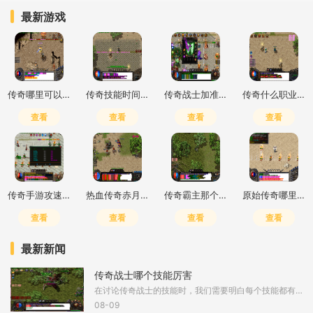
最新游戏
传奇哪里可以买药
传奇技能时间cd怎么调
传奇战士加准确还是躲避
传奇什么职业输出高一点的
查看
查看
查看
查看
传奇手游攻速加倍什么意思
热血传奇赤月峡谷二层去三层怎么走
传奇霸主那个职业好玩
原始传奇哪里打钱快一点
查看
查看
查看
查看
最新新闻
传奇战士哪个技能厉害
在讨论传奇战士的技能时，我们需要明白每个技能都有其独特的用途和价值，没有绝对的最强之说，关键在于小伙伴们如何根据个人玩法和战斗风格来灵活运用。这些技能大致可以分为
08-09