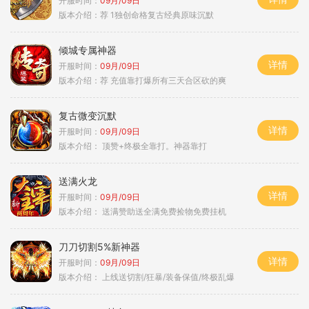
开服时间：
09月/09日
版本介绍：
荐 1独创命格复古经典原味沉默
倾城专属神器
详情
开服时间：
09月/09日
版本介绍：
荐 充值靠打爆所有三天合区砍的爽
复古微变沉默
详情
开服时间：
09月/09日
版本介绍：
顶赞+终极全靠打。神器靠打
送满火龙
详情
开服时间：
09月/09日
版本介绍：
送满赞助送全满免费捡物免费挂机
刀刀切割5%新神器
详情
开服时间：
09月/09日
版本介绍：
上线送切割/狂暴/装备保值/终极乱爆