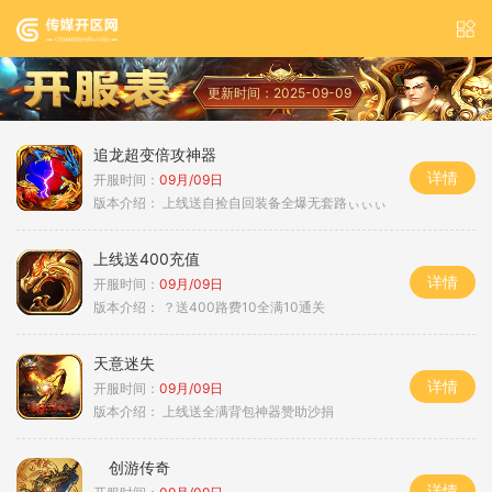
更新时间：2025-09-09
追龙超变倍攻神器
详情
开服时间：
09月/09日
版本介绍：
上线送自捡自回装备全爆无套路ぃぃぃ
上线送400充值
详情
开服时间：
09月/09日
版本介绍：
？送400路费10全满10通关
天意迷失
详情
开服时间：
09月/09日
版本介绍：
上线送全满背包神器赞助沙捐
创游传奇
详情