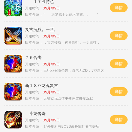
１７６特色
详情
开服时间：
09月/09日
版本介绍：
‘ 追梦感十足耐玩复古、、 ’
复古沉默。一区。
详情
开服时间：
09月/09日
版本介绍：
，官方授权，神器靠打，一切靠打，
７６合击
详情
开服时间：
09月/09日
版本介绍：
三职业召唤圣兽，真气无CD，5秒烈火
新１８０龙魂复古
详情
开服时间：
09月/09日
版本介绍：
无赞助无回馈中变冰雪微变沉默
斗龙传奇
详情
开服时间：
09月/09日
版本介绍：
野外刷所有BOSS装备靠打养老好玩