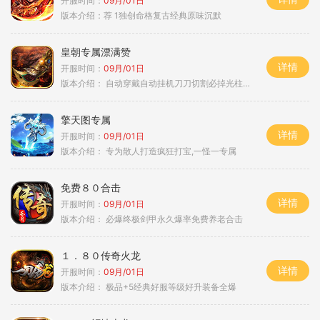
开服时间：
09月/01日
版本介绍：
荐 1独创命格复古经典原味沉默
皇朝专属漂满赞
详情
开服时间：
09月/01日
版本介绍：
自动穿戴自动挂机刀刀切割必掉光柱自动
擎天图专属
详情
开服时间：
09月/01日
版本介绍：
专为散人打造疯狂打宝,一怪一专属
免费８０合击
详情
开服时间：
09月/01日
版本介绍：
必爆终极剑甲永久爆率免费养老合击
１．８０传奇火龙
详情
开服时间：
09月/01日
版本介绍：
极品+5经典好服等级好升装备全爆