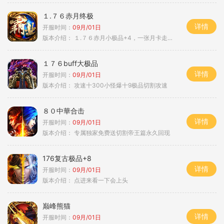
１.７６赤月终极
详情
开服时间：
09月/01日
版本介绍：
１.７６赤月小极品+4，一张月卡走天涯b
１７６buff大极品
详情
开服时间：
09月/01日
版本介绍：
攻速十300小怪爆十9极品切割攻速
８０中華合击
详情
开服时间：
09月/01日
版本介绍：
专属独家免费送切割帝王篇永久回现
176复古极品+8
详情
开服时间：
09月/01日
版本介绍：
点进来看一下会上头
巅峰熊猫
详情
开服时间：
09月/01日