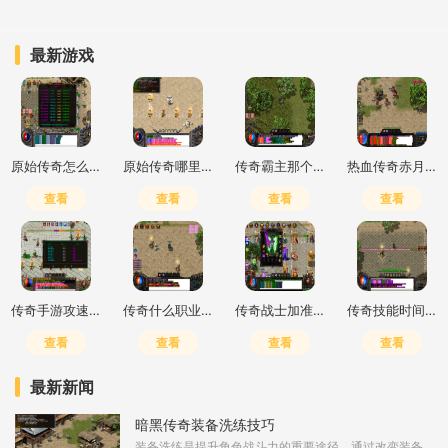
最新游戏
原始传奇怎么打高爆最简单
原始传奇哪里打钱快一点
传奇霸主那个职业好玩
热血传奇赤月峡谷二层去三层怎么走
查看
查看
查看
查看
传奇手游攻速加倍什么意思
传奇什么职业输出高一点的
传奇战士加准确还是躲避
传奇技能时间cd怎么调
查看
查看
查看
查看
最新新闻
暗黑传奇装备洗练技巧
装备洗练是提升角色战斗力的重要途径，通过改变装备的词条属性，可以显著增强角色的输出或生存能力。洗练通常需要在铁匠铺进行，消耗特定材料如暗能精华或洗练石，每次洗练会