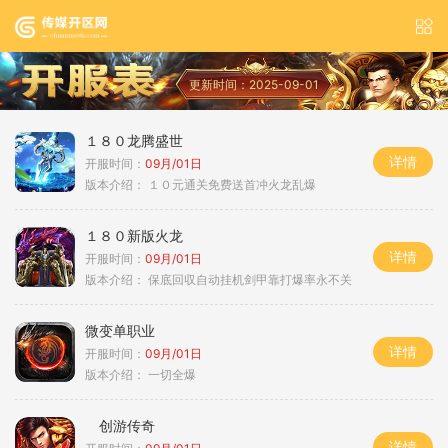
更新时间：2025-09-01
１８０龙腾盛世
详情
开服时间：
09月/01日
版本介绍：
１０元通关免费送首冲火龙乱爆
１８０新版火龙
详情
开服时间：
09月/01日
版本介绍：
保底回収自动挂机剑甲靠打爆率永不关
微变单职业
详情
开服时间：
09月/01日
版本介绍：
一切全爆
创游传奇
详情