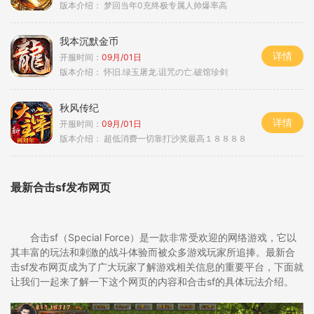
版本介绍：
梦回当年0充终极专属人帅爆率高
我本沉默金币
详情
开服时间：
09月/01日
版本介绍：
怀旧.绿玉屠龙.诅咒の亡.破馆珍剑
秋风传纪
详情
开服时间：
09月/01日
版本介绍：
超低消费一切靠打沙奖最高１８８８８
最新合击sf发布网页
合击sf（Special Force）是一款非常受欢迎的网络游戏，它以
其丰富的玩法和刺激的战斗体验而被众多游戏玩家所追捧。最新合
击sf发布网页成为了广大玩家了解游戏相关信息的重要平台，下面就
让我们一起来了解一下这个网页的内容和合击sf的具体玩法介绍。