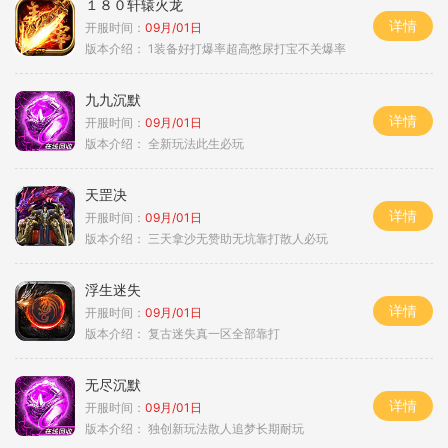
１８０轩辕火龙
详情
开服时间：
09月/01日
版本介绍：
1装备好打爆率超高憋尿打宝不关爆率
九九沉默
详情
开服时间：
09月/01日
版本介绍：
全新玩法此生必玩
天罡决
详情
开服时间：
09月/01日
版本介绍：
三天拿沙无赞助无坑靠打散人必玩
浮生迷失
详情
开服时间：
09月/01日
版本介绍：
复古迷失真一区全部靠打
无尽沉默
详情
开服时间：
09月/01日
版本介绍：
独创新玩法散人追梦长期耐玩