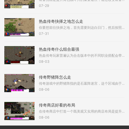
07-29
热血传奇抉择之地怎么走
你要想前往抉择之地，首先需要到达白日门，然后按照特定路线前进。到了白日门打开地图，找到赤月峡谷东入口，这是进入赤月峡谷区域的第一步。进入赤月峡谷东入口后，你会到达
07-31
热血传奇什么组合最强
热血传奇玩家普遍认为合击版本中的不同职业搭配会带来截然不同的游戏体验。在诸多组合中，道士与道士的道道组合以其爆发性合击技能而备受关注。该组合具备在短时间内输出巨额
08-03
传奇野猪阵怎么走
传奇游戏中的野猪阵指的是石墓阵迷宫，这个区域由于聚集了大量红野猪、黑野猪和白野猪而得名，想要成功穿越这个迷宫需要掌握正确的行走路径。野猪阵的入口通常位于石墓五层，
08-06
传奇商店好看的布局
在传奇商店中打造一个既美观又实用的商店布局是提升游戏体验的重要环节，一个精心设计的布局不仅能吸引更多顾客光临，还能优化商品展示和店员的工作效率，店铺的初始状态通常
08-06