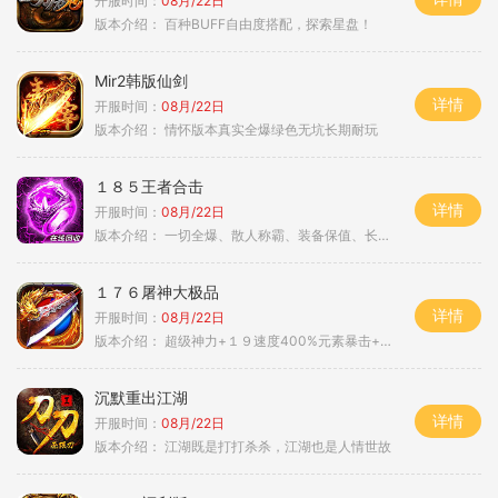
开服时间：
08月/22日
版本介绍：
百种BUFF自由度搭配，探索星盘！
Mir2韩版仙剑
详情
开服时间：
08月/22日
版本介绍：
情怀版本真实全爆绿色无坑长期耐玩
１８５王者合击
详情
开服时间：
08月/22日
版本介绍：
一切全爆、散人称霸、装备保值、长期耐玩
１７６屠神大极品
详情
开服时间：
08月/22日
版本介绍：
超级神力+１９速度400%元素暴击+６６
沉默重出江湖
详情
开服时间：
08月/22日
版本介绍：
江湖既是打打杀杀，江湖也是人情世故