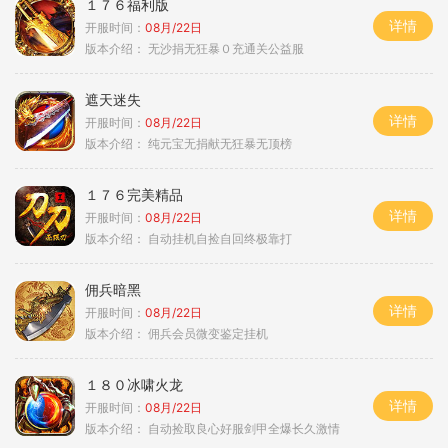
１７６福利版
详情
开服时间：
08月/22日
版本介绍：
无沙捐无狂暴０充通关公益服
遮天迷失
详情
开服时间：
08月/22日
版本介绍：
纯元宝无捐献无狂暴无顶榜
１７６完美精品
详情
开服时间：
08月/22日
版本介绍：
自动挂机自捡自回终极靠打
佣兵暗黑
详情
开服时间：
08月/22日
版本介绍：
佣兵会员微变鉴定挂机
１８０冰啸火龙
详情
开服时间：
08月/22日
版本介绍：
自动捡取良心好服剑甲全爆长久激情