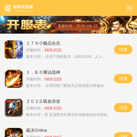
更新时间：2025-08-22
１７６小极品合击
详情
开服时间：
08月/22日
版本介绍：
比纸干净的版本，回到2008，人人平等
１．⒏０耀达战神
详情
开服时间：
08月/22日
版本介绍：
送满切割门槛低无沙捐无暗坑终极全
２０２⒊吸血倍攻
详情
开服时间：
08月/22日
版本介绍：
荐 送顶赞送狂暴送自动捡物送自动挂机
裁决Online
详情