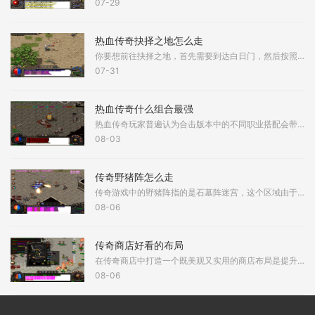
07-29
热血传奇抉择之地怎么走
你要想前往抉择之地，首先需要到达白日门，然后按照特定路线前进。到了白日门打开地图，找到赤月峡谷东入口，这是进入赤月峡谷区域的第一步。进入赤月峡谷东入口后，你会到达
07-31
热血传奇什么组合最强
热血传奇玩家普遍认为合击版本中的不同职业搭配会带来截然不同的游戏体验。在诸多组合中，道士与道士的道道组合以其爆发性合击技能而备受关注。该组合具备在短时间内输出巨额
08-03
传奇野猪阵怎么走
传奇游戏中的野猪阵指的是石墓阵迷宫，这个区域由于聚集了大量红野猪、黑野猪和白野猪而得名，想要成功穿越这个迷宫需要掌握正确的行走路径。野猪阵的入口通常位于石墓五层，
08-06
传奇商店好看的布局
在传奇商店中打造一个既美观又实用的商店布局是提升游戏体验的重要环节，一个精心设计的布局不仅能吸引更多顾客光临，还能优化商品展示和店员的工作效率，店铺的初始状态通常
08-06