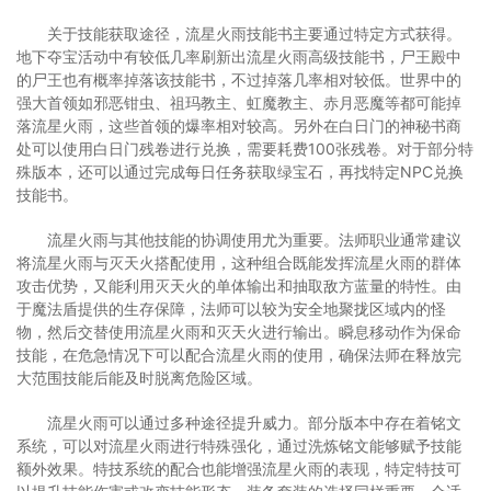
关于技能获取途径，流星火雨技能书主要通过特定方式获得。
地下夺宝活动中有较低几率刷新出流星火雨高级技能书，尸王殿中
的尸王也有概率掉落该技能书，不过掉落几率相对较低。世界中的
强大首领如邪恶钳虫、祖玛教主、虹魔教主、赤月恶魔等都可能掉
落流星火雨，这些首领的爆率相对较高。另外在白日门的神秘书商
处可以使用白日门残卷进行兑换，需要耗费100张残卷。对于部分特
殊版本，还可以通过完成每日任务获取绿宝石，再找特定NPC兑换
技能书。
流星火雨与其他技能的协调使用尤为重要。法师职业通常建议
将流星火雨与灭天火搭配使用，这种组合既能发挥流星火雨的群体
攻击优势，又能利用灭天火的单体输出和抽取敌方蓝量的特性。由
于魔法盾提供的生存保障，法师可以较为安全地聚拢区域内的怪
物，然后交替使用流星火雨和灭天火进行输出。瞬息移动作为保命
技能，在危急情况下可以配合流星火雨的使用，确保法师在释放完
大范围技能后能及时脱离危险区域。
流星火雨可以通过多种途径提升威力。部分版本中存在着铭文
系统，可以对流星火雨进行特殊强化，通过洗炼铭文能够赋予技能
额外效果。特技系统的配合也能增强流星火雨的表现，特定特技可