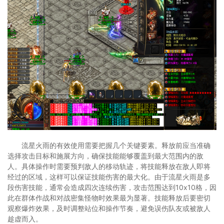
流星火雨的有效使用需要把握几个关键要素。释放前应当准确
选择攻击目标和施展方向，确保技能能够覆盖到最大范围内的敌
人。具体操作时需要预判敌人的移动轨迹，将技能释放在敌人即将
经过的区域，这样可以保证技能伤害的最大化。由于流星火雨是多
段伤害技能，通常会造成四次连续伤害，攻击范围达到10x10格，因
此在群体作战和对战密集怪物时效果最为显著。技能释放后要密切
观察爆炸效果，及时调整站位和操作节奏，避免误伤队友或被敌人
趁虚而入。